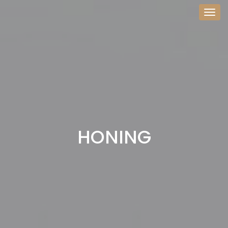
Togg
navig
HONING