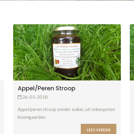
Appel/peren Stroop
26-05-2018
Appel/peren stroop zonder suiker, uit onbespoten
boomgaarden.
LEES VERDER