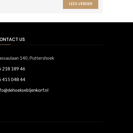
LEES VERDER
ONTACT US
assaulaan 140, Puttershoek
6 218 189 46
6 415 048 44
nfo@dehoeksebijenkorf.nl