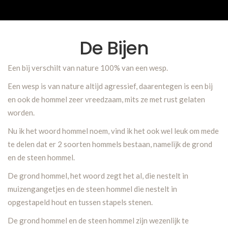
De Bijen
Een bij verschilt van nature 100% van een wesp.
Een wesp is van nature altijd agressief, daarentegen is een bij
en ook de hommel zeer vreedzaam, mits ze met rust gelaten
worden.
Nu ik het woord hommel noem, vind ik het ook wel leuk om mede
te delen dat er 2 soorten hommels bestaan, namelijk de grond
en de steen hommel.
De grond hommel, het woord zegt het al, die nestelt in
muizengangetjes en de steen hommel die nestelt in
opgestapeld hout en tussen stapels stenen.
De grond hommel en de steen hommel zijn wezenlijk te